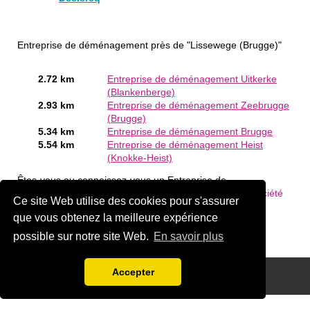
Entreprise de déménagement près de "Lissewege (Brugge)"
2.72 km
Entreprise de déménagement Uitkerke
(Blankenberge)
2.93 km
Entreprise de déménagement Zeebrugge
(Brugge)
5.34 km
Entreprise de déménagement Brugge
5.54 km
Entreprise de déménagement Heist
(Knokke-Heist)
Êtes-vous ou connaissez-vous un Entreprise de
déménagement en Lissewege (Brugge)?
Ajouter une société
Ce site Web utilise des cookies pour s'assurer
gratuitement
que vous obtenez la meilleure expérience
possible sur notre site Web.
En savoir plus
Accepter
Disclaimer