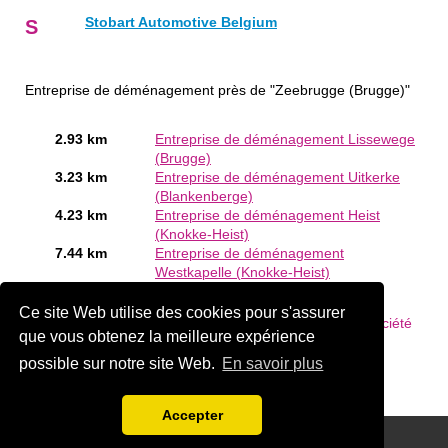
Stobart Automotive Belgium
S
Entreprise de déménagement près de "Zeebrugge (Brugge)"
2.93 km
Entreprise de déménagement Lissewege
(Brugge)
3.23 km
Entreprise de déménagement Uitkerke
(Blankenberge)
4.23 km
Entreprise de déménagement Heist
(Knokke-Heist)
7.44 km
Entreprise de déménagement
Westkapelle (Knokke-Heist)
Êtes-vous ou connaissez-vous un Entreprise de
Ce site Web utilise des cookies pour s'assurer
déménagement en Zeebrugge (Brugge)?
Ajouter une société
que vous obtenez la meilleure expérience
gratuitement
possible sur notre site Web.
En savoir plus
Accepter
Disclaimer