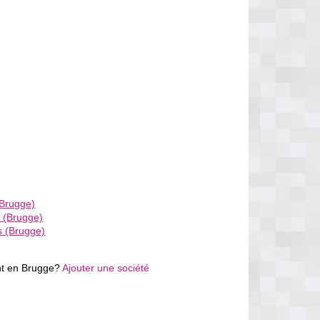
Brugge)
 (Brugge)
s (Brugge)
nt en Brugge?
Ajouter une société