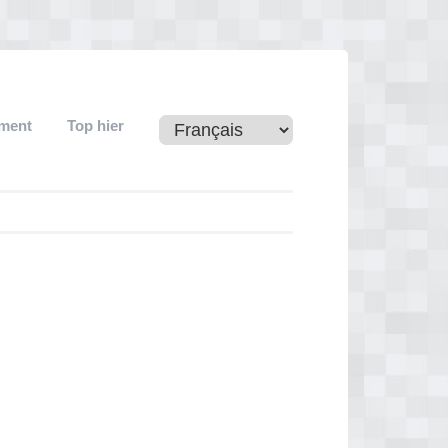
ement
Top hier