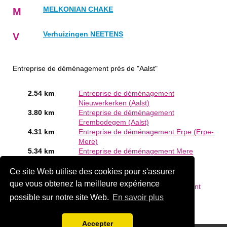
MELKONIAN CHAKE
M
Verhuizingen NEETENS
V
Entreprise de déménagement près de "Aalst"
2.54 km
Entreprise de déménagement
Nieuwerkerken (Aalst)
3.80 km
Entreprise de déménagement
Erembodegem (Aalst)
4.31 km
Entreprise de déménagement Erpe (Erpe-
Mere)
5.34 km
Entreprise de déménagement Mere
(Erpe-Mere)
Ce site Web utilise des cookies pour s'assurer
Êtes-vous ou connaissez-vous un Entreprise de
que vous obtenez la meilleure expérience
déménagement en Aalst?
Ajouter une société gratuitement
possible sur notre site Web.
En savoir plus
Accepter