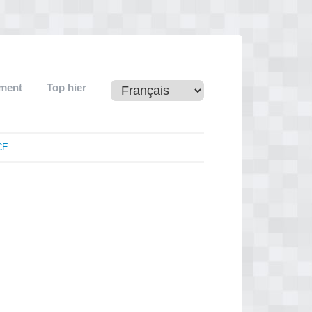
ement
Top hier
CE