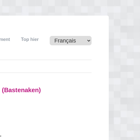
ement
Top hier
 (Bastenaken)
"