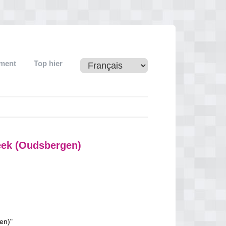
ement
Top hier
eek (Oudsbergen)
en)"