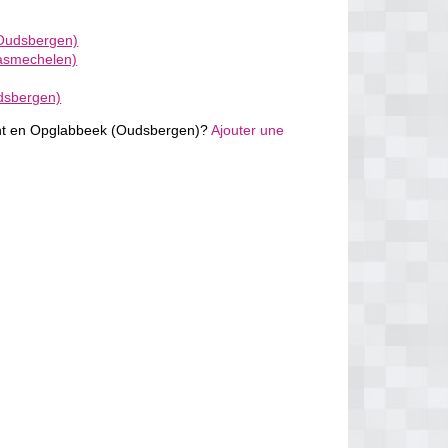
Oudsbergen)
asmechelen)
dsbergen)
nt en Opglabbeek (Oudsbergen)?
Ajouter une