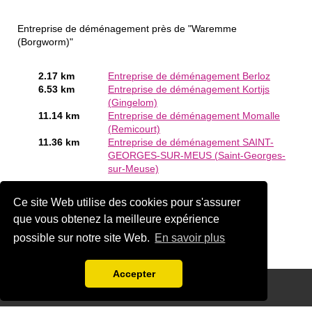
Entreprise de déménagement près de "Waremme
(Borgworm)"
2.17 km
Entreprise de déménagement Berloz
6.53 km
Entreprise de déménagement Kortijs
(Gingelom)
11.14 km
Entreprise de déménagement Momalle
(Remicourt)
11.36 km
Entreprise de déménagement SAINT-
GEORGES-SUR-MEUS (Saint-Georges-
sur-Meuse)
Êtes-vous ou connaissez-vous un Entreprise de
Ce site Web utilise des cookies pour s'assurer
déménagement en Waremme (Borgworm)?
Ajouter une
société gratuitement
que vous obtenez la meilleure expérience
possible sur notre site Web.
En savoir plus
Accepter
Disclaimer