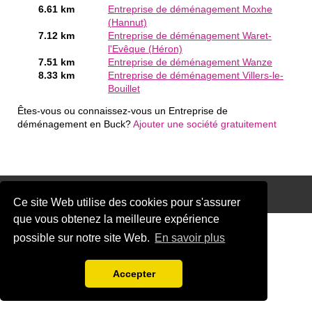
6.61 km
Entreprise de déménagement Moxhe
(Hannut)
7.12 km
Entreprise de déménagement Waret-
l'Evêque (Héron)
7.51 km
Entreprise de déménagement Wanze
8.33 km
Entreprise de déménagement Villers-le-
Bouillet
Êtes-vous ou connaissez-vous un Entreprise de
déménagement en Buck?
Ajouter une société gratuitement
Disclaimer
Ce site Web utilise des cookies pour s'assurer
que vous obtenez la meilleure expérience
possible sur notre site Web.
En savoir plus
Accepter