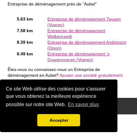
Entreprise de déménagement près de "Aubel"
5.63 km
Entreprise de déménagement Teuven
(Voeren)
7.58 km
Entreprise de déménagement
Welkenraedt
8.39 km
Entreprise de déménagement Andrimont
(Dison)
8.49 km
Entreprise de déménagement 's
Gravenvoeren (Voeren)
Êtes-vous ou connaissez-vous un Entreprise de
déménagement en Aubel?
Ajouter une société gratuitement
Ce site Web utilise des cookies pour s'assurer
que vous obtenez la meilleure expérience
possible sur notre site Web.
En savoir plus
Disclaimer
Accepter