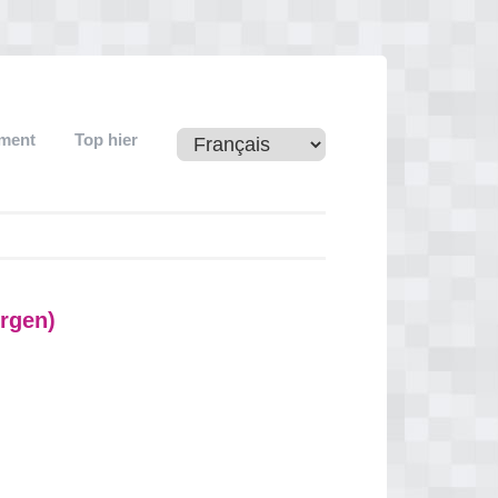
ement
Top hier
rgen)