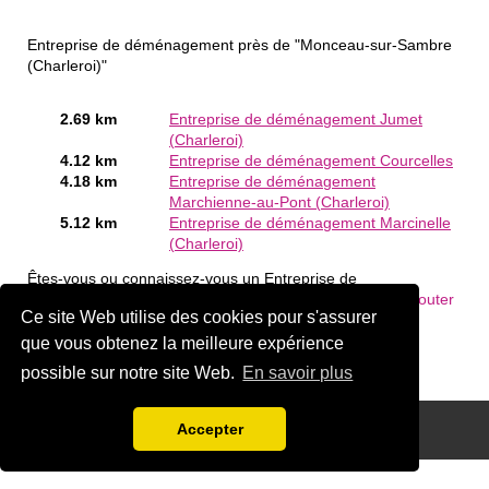
Entreprise de déménagement près de "Monceau-sur-Sambre
(Charleroi)"
2.69 km
Entreprise de déménagement Jumet
(Charleroi)
4.12 km
Entreprise de déménagement Courcelles
4.18 km
Entreprise de déménagement
Marchienne-au-Pont (Charleroi)
5.12 km
Entreprise de déménagement Marcinelle
(Charleroi)
Êtes-vous ou connaissez-vous un Entreprise de
déménagement en Monceau-sur-Sambre (Charleroi)?
Ajouter
Ce site Web utilise des cookies pour s'assurer
une société gratuitement
que vous obtenez la meilleure expérience
possible sur notre site Web.
En savoir plus
Disclaimer
Accepter