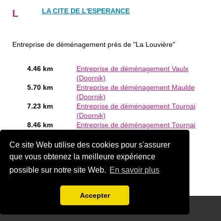
LA CITE DE L'ESPERANCE
L
Entreprise de déménagement près de "La Louvière"
4.46 km
Entreprise de déménagement Vaulx
(Doornik)
5.70 km
Entreprise de déménagement Maulde
(Doornik)
7.23 km
Entreprise de déménagement Tournai
(Doornik)
8.46 km
Entreprise de déménagement Tournai
Êtes-vous ou connaissez-vous un Entreprise de
Ce site Web utilise des cookies pour s'assurer
déménagement en La Louvière?
Ajouter une société
que vous obtenez la meilleure expérience
gratuitement
possible sur notre site Web.
En savoir plus
Accepter
Disclaimer