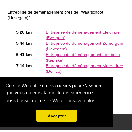
Entreprise de déménagement près de "Waarschoot
(Lievegem)"
5.20 km
Entreprise de déménagement Sleidinge
(Evergem)
5.44 km
Entreprise de déménagement Zomergem
(Lievegem)
6.41 km
Entreprise de déménagement Lembeke
(Kaprijke)
7.14 km
Entreprise de déménagement Merendree
(Deinze)
Êtes-vous ou connaissez-vous un Entreprise de
Ce site Web utilise des cookies pour s'assurer
déménagement en Waarschoot (Lievegem)?
Ajouter une
société gratuitement
que vous obtenez la meilleure expérience
possible sur notre site Web.
En savoir plus
Accepter
Disclaimer