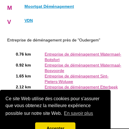
Moortgat Déménagement
M
VDN
V
Entreprise de déménagement près de "Oudergem"
0.76 km
Entreprise de déménagement Watermael-
Boitsfort
0.92 km
Entreprise de déménagement Watermaal-
Bosvoorde
1.65 km
Entreprise de déménagement Sint-
Pieters-Woluwe
2.12 km
Entreprise de déménagement Etterbeek
Êtes-vous ou connaissez-vous un Entreprise de
Ce site Web utilise des cookies pour s'assurer
déménagement en Oudergem?
Ajouter une société
que vous obtenez la meilleure expérience
gratuitement
possible sur notre site Web.
En savoir plus
Accepter