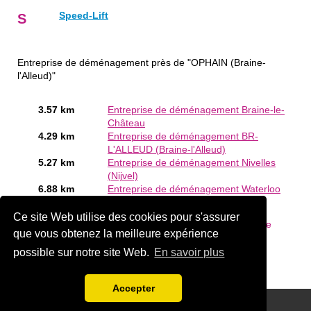
Speed-Lift
S
Entreprise de déménagement près de "OPHAIN (Braine-
l'Alleud)"
3.57 km
Entreprise de déménagement Braine-le-
Château
4.29 km
Entreprise de déménagement BR-
L'ALLEUD (Braine-l'Alleud)
5.27 km
Entreprise de déménagement Nivelles
(Nijvel)
6.88 km
Entreprise de déménagement Waterloo
Êtes-vous ou connaissez-vous un Entreprise de
Ce site Web utilise des cookies pour s'assurer
déménagement en OPHAIN (Braine-l'Alleud)?
Ajouter une
que vous obtenez la meilleure expérience
société gratuitement
possible sur notre site Web.
En savoir plus
Accepter
Disclaimer