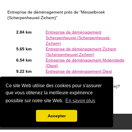
Entreprise de déménagement près de "Messelbroek
(Scherpenheuvel-Zichem)"
2.84 km
Entreprise de déménagement
Scherpenheuvel (Scherpenheuvel-
Zichem)
5.65 km
Entreprise de déménagement Zichem
(Scherpenheuvel-Zichem)
6.54 km
Entreprise de déménagement Molenstede
(Diest)
9.22 km
Entreprise de déménagement Diest
Êtes-vous ou connaissez-vous un Entreprise de
Ce site Web utilise des cookies pour s'assurer
déménagement en Messelbroek (Scherpenheuvel-Zichem)?
Ajouter une société gratuitement
que vous obtenez la meilleure expérience
possible sur notre site Web.
En savoir plus
Accepter
Disclaimer